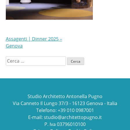
NAVIGAZIONE
Assagenti | Dinner 2025 –
Genova
ARTICOLI
Ricerca
per:
Studio Architetto Antonella Pugno
Via Canneto Il Lungo 37/3 - 16123 Genova - Italia
Telefono: +39 010 0987001
E-mail:
studio@architettopugno.it
P. Iva 03796010100