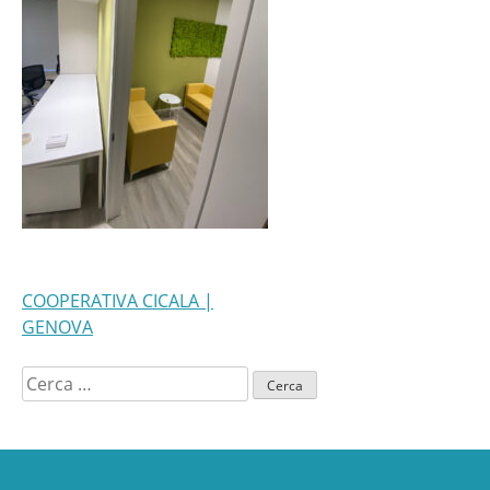
NAVIGAZIONE
COOPERATIVA CICALA |
GENOVA
ARTICOLI
Ricerca
per: