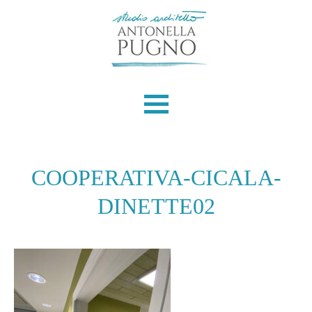
Skip
to
content
COOPERATIVA-CICALA-
DINETTE02