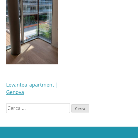
NAVIGAZIONE
Levantea_apartment |
Genova
ARTICOLI
Ricerca
per: